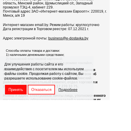
область, Минский район, Щомыслицкий с/с, Западный
промузел ТЭЦ-4, кабинет 229.
Почтовый адрес ЗАО «Интернет-магазин Евроопт»: 220019, г.
Минск, а/я 19
Интернет-магазин emall.by. Режим работы: круглосуточно
Дата регистрации в Торговом реестре: 07.12.2021 г.
Адрес электронной почты:
business
@
e
-
dostavka
.
by
Способы оплаты товара и доставки:
1) наличными денежными средствами;
2) банковской пластиковой карточкой;
3) банковской пластиковой карточкой в режиме «онлайн»;
Для улучшения работы сайта и его
взаимодействия с посетителем мы используем
Номера уполномоченных рассматривать обращения
файлы cookie. Продолжая работу с сайтом, Вы
покупателей в соответствии с законодательством об
обращениях граждан и юридических лиц: Минский
разрешаете использование cookie-файлов.
районный исполнительный комитет, отдел торговли и
услуг: +375 17 270-29-14, +375 17 270 33 75.
Принять
Отказаться
Подробнее
Номер и адрес электронной почты лица, уполномоченного
рассматривать обращения покупателей о нарушении их
прав, предусмотренных законодательством о защите прав
Корзина заказа
потребителей: +375 29 106 63 58, obr@e-dostavka.by. ЗАО
«Интернет-магазин Евроопт» не рассматривает
Ваша корзина пуста
электронные обращения и не предоставляет ответы на
них.
Продажа через Интернет-магазин алкогольной и табачной